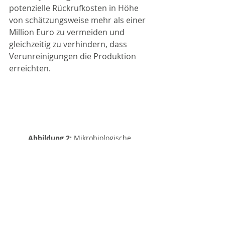
potenzielle Rückrufkosten in Höhe 
von schätzungsweise mehr als einer 
Million Euro zu vermeiden und 
gleichzeitig zu verhindern, dass 
Verunreinigungen die Produktion 
erreichten.
Abbildung 2:
 Mikrobiologische 
Erkenntnisse in 20 Minuten helfen 
Betreibern, Abweichungen zu erkennen, 
bevor Verunreinigungen die Abfüllung 
erreichen.