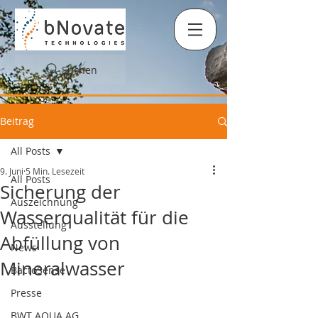
Suchen
Beitrag
All Posts
9. Juni
5 Min. Lesezeit
All Posts
Sicherung der
Auszeichnung
Wasserqualität für die
Ausstellung
Abfüllung von
News
Mineralwasser
BactoSense
Presse
BWT AQUA AG