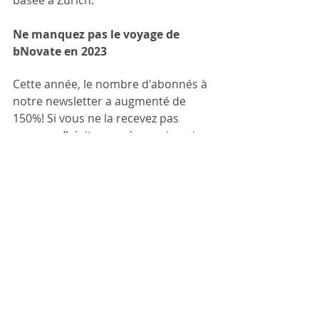
basée à Zurich. 
Ne manquez pas le voyage de 
bNovate en 2023
Cette année, le nombre d'abonnés à 
notre newsletter a augmenté de 
150%! Si vous ne la recevez pas 
encore, n’hésitez pas à vous inscrire 
à la 
newsletter bNovate
.
BactoSense: les chiffres clés de 2022 
Alors que BactoSense a pour ambition 
de devenir la nouvelle norme en 
matière de surveillance de l'eau, les 
chiffres clés de 2022 vont dans le bon 
sens: