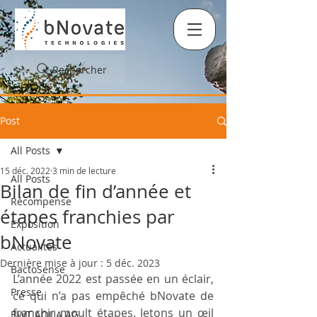
Rechercher
Post
All Posts
15 déc. 2022
3 min de lecture
All Posts
Bilan de fin d’année et
Récompense
étapes franchies par
Exposition
bNovate
Actualités
Dernière mise à jour :
5 déc. 2023
BactoSense
L’année 2022 est passée en un éclair, 
Presse
ce qui n’a pas empêché bNovate de 
franchir moult étapes. Jetons un œil 
BWT AQUA AG