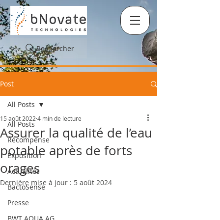
Rechercher
Post
All Posts
15 août 2022
4 min de lecture
All Posts
Assurer la qualité de l’eau
Récompense
potable après de forts
Exposition
orages
Actualités
Dernière mise à jour :
5 août 2024
BactoSense
Presse
BWT AQUA AG