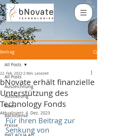
Suchen
Beitrag
All Posts
22. Feb. 2022
2 Min. Lesezeit
All Posts
bNovate erhält finanzielle
Auszeichnung
Unterstützung des
Ausstellung
Technology Fonds
News
Aktualisiert:
4. Dez. 2023
BactoSense
Für ihren Beitrag zur 
Presse
Senkung von 
BWT AQUA AG