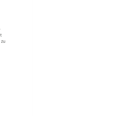
-
t 
 zu 