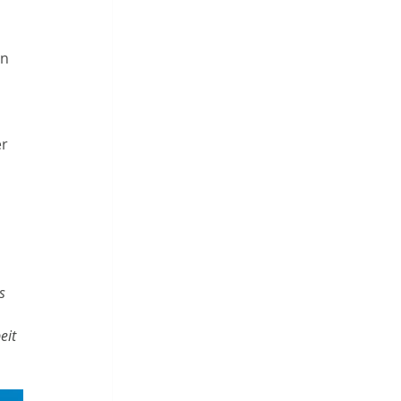
n 
 
r 
s 
 
eit 