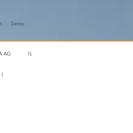
t
Demo
A AG