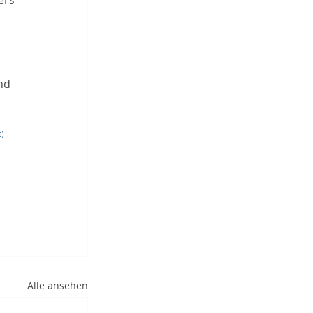
ers 
nd 
t
)
Alle ansehen