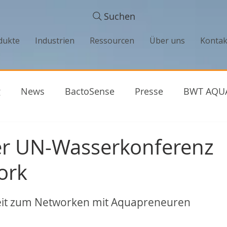
Suchen
dukte
Industrien
Ressourcen
Über uns
Kontak
g
News
BactoSense
Presse
BWT AQU
vate
Projekte
Erfolgsgeschichten
er UN-Wasserkonferenz
ork
heit zum Networken mit Aquapreneuren