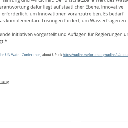
Ernährung und Wirtschaft. Der unschätzbare Wert des Wass
antwortung dafür liegt auf staatlicher Ebene. Innovative 
erforderlich, um Innovationen voranzutreiben. Es bedarf 
 das komplementäre Lösungen fördert, um Wasserfragen zu 
de Initiativen vorgestellt und Auflagen für Regierungen u
gt.*
 the UN Water Conference
,
 about UPlink
https://uplink.weforum.org/uplink/s/abou
hnung