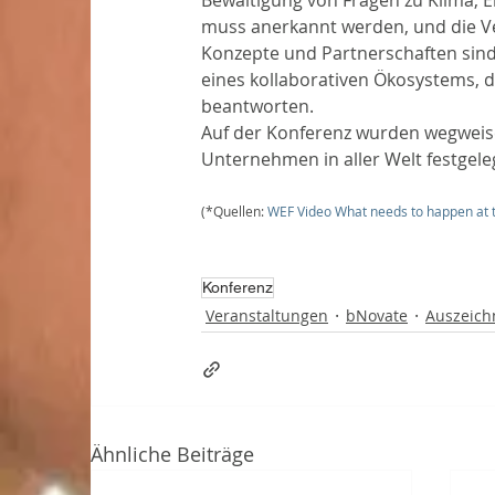
Bewältigung von Fragen zu Klima, 
muss anerkannt werden, und die Ver
Konzepte und Partnerschaften sind 
eines kollaborativen Ökosystems,
beantworten.
Auf der Konferenz wurden wegweisen
Unternehmen in aller Welt festgele
(*Quellen:
WEF Video What needs to happen at
Konferenz
Veranstaltungen
bNovate
Auszeic
Ähnliche Beiträge