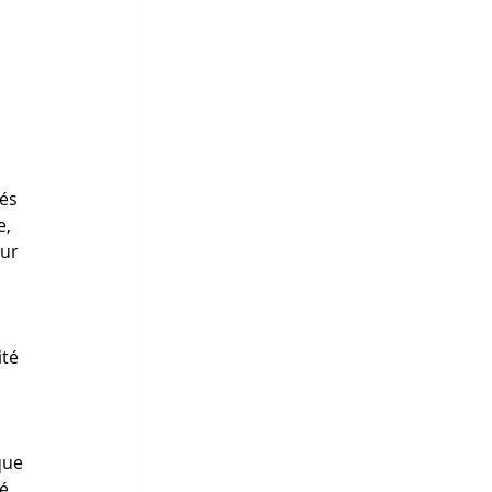
 
és 
, 
ur 
té 
que 
é. 