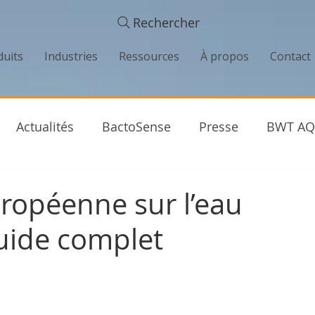
Rechercher
duits
Industries
Ressources
À propos
Contact
Actualités
BactoSense
Presse
BWT AQ
tés
Industrie de l'eau
Entretien
Success S
uropéenne sur l’eau
guide complet