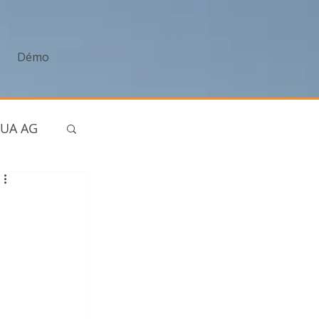
Démo
UA AG
tories