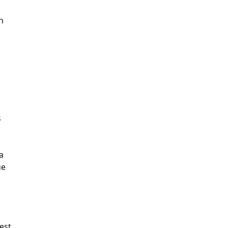
n 
 
a 
e 
est 