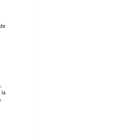
de 
, 
la 
 
 