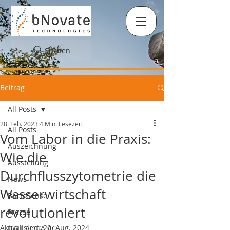
Suchen
Beitrag
All Posts
28. Feb. 2023
4 Min. Lesezeit
All Posts
Vom Labor in die Praxis:
Auszeichnung
Wie die
Ausstellung
Durchflusszytometrie die
News
Wasserwirtschaft
BactoSense
revolutioniert
Presse
Aktualisiert:
20. Aug. 2024
BWT AQUA AG