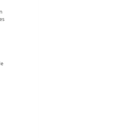
n 
es 
de 