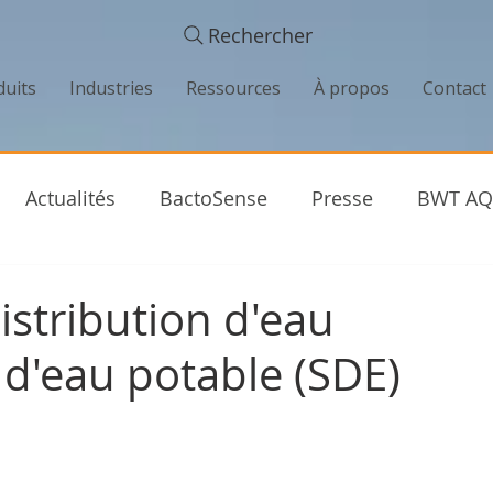
Rechercher
duits
Industries
Ressources
À propos
Contact
Actualités
BactoSense
Presse
BWT AQ
tés
Industrie de l'eau
Entretien
Success S
stribution d'eau
 d'eau potable (SDE)