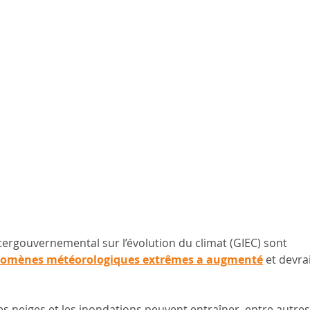
tergouvernemental sur l’évolution du climat (GIEC) sont 
énomènes météorologiques extrêmes a augmenté
 et devrai
des neiges et les inondations peuvent entraîner, entre autres