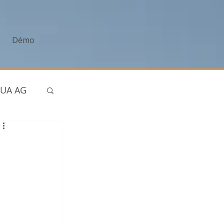
Démo
UA AG
tories